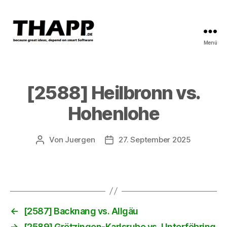
Menü
THAPP
[2588] Heilbronn vs.
Hohenlohe
Von
Juergen
27. September 2025
Beitragsautor
Beitragsdatum
←
[2587] Backnang vs. Allgäu
→
[2589] Grötzingen-Karlsruhe vs. Unterföhring