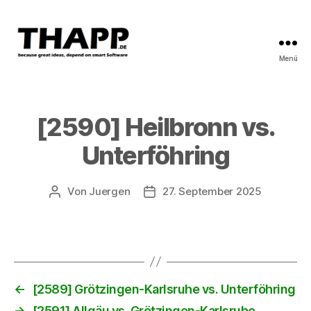
Menü
THAPP
[2590] Heilbronn vs.
Unterföhring
Von
Juergen
27. September 2025
Beitragsautor
Beitragsdatum
←
[2589] Grötzingen-Karlsruhe vs. Unterföhring
→
[2591] Allgäu vs. Grötzingen-Karlsruhe