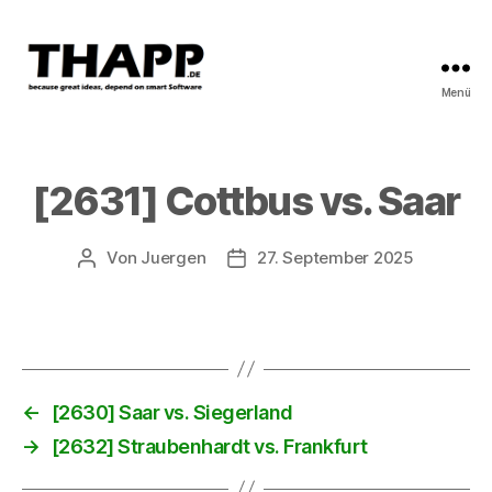
Menü
THAPP
[2631] Cottbus vs. Saar
Von
Juergen
27. September 2025
Beitragsautor
Beitragsdatum
←
[2630] Saar vs. Siegerland
→
[2632] Straubenhardt vs. Frankfurt