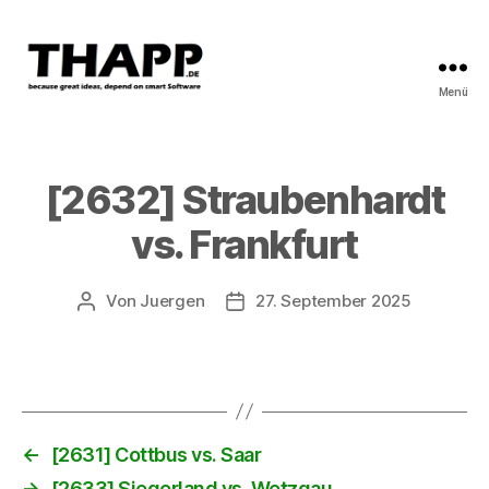
Menü
THAPP
[2632] Straubenhardt
vs. Frankfurt
Von
Juergen
27. September 2025
Beitragsautor
Beitragsdatum
←
[2631] Cottbus vs. Saar
→
[2633] Siegerland vs. Wetzgau