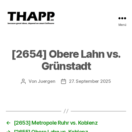
Menü
THAPP
[2654] Obere Lahn vs.
Grünstadt
Von
Juergen
27. September 2025
Beitragsautor
Beitragsdatum
←
[2653] Metropole Ruhr vs. Koblenz
→
[2655] Obere Lahn vs. Koblenz