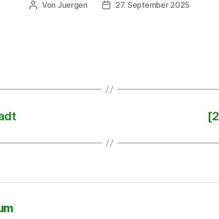
Von
Juergen
27. September 2025
Beitragsautor
Beitragsdatum
adt
[2
sum