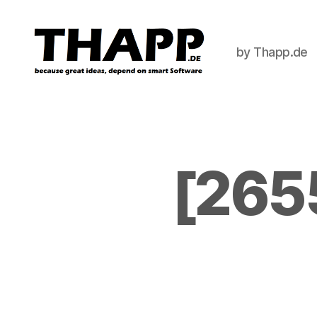
by Thapp.de
THAPP
[2655