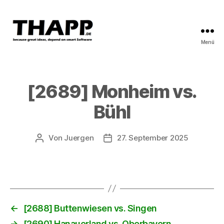
Menü
THAPP
[2689] Monheim vs.
Bühl
Von
Juergen
27. September 2025
Beitragsautor
Beitragsdatum
←
[2688] Buttenwiesen vs. Singen
→
[2690] Hanauerland vs. Oberbayern