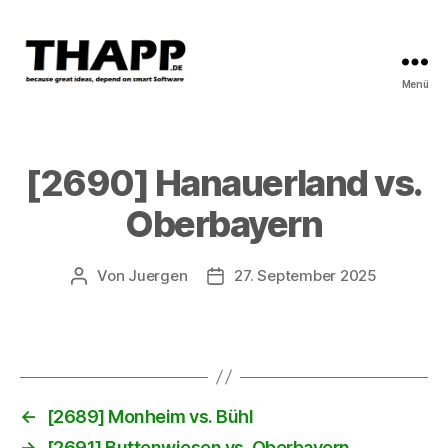
Menü
THAPP
[2690] Hanauerland vs.
Oberbayern
Von
Juergen
27. September 2025
Beitragsautor
Beitragsdatum
←
[2689] Monheim vs. Bühl
→
[2691] Buttenwiesen vs. Oberbayern