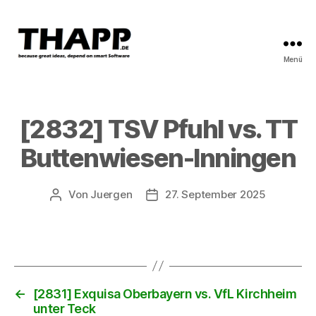
Menü
THAPP
[2832] TSV Pfuhl vs. TT
Buttenwiesen-Inningen
Von
Juergen
27. September 2025
Beitragsautor
Beitragsdatum
←
[2831] Exquisa Oberbayern vs. VfL Kirchheim
unter Teck