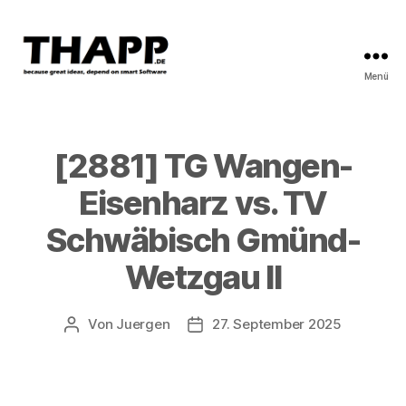
Menü
THAPP
[2881] TG Wangen-
Eisenharz vs. TV
Schwäbisch Gmünd-
Wetzgau II
Von
Juergen
27. September 2025
Beitragsautor
Beitragsdatum