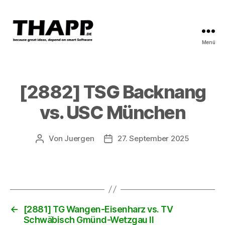
Menü
THAPP
[2882] TSG Backnang
vs. USC München
Von
Juergen
27. September 2025
Beitragsautor
Beitragsdatum
←
[2881] TG Wangen-Eisenharz vs. TV
Schwäbisch Gmünd-Wetzgau II